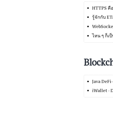
HTTPS คื
รู้จักกับ E
WebSocket
ไหน ๆ ก็เป
Blockc
Java DeFi
iWallet - 