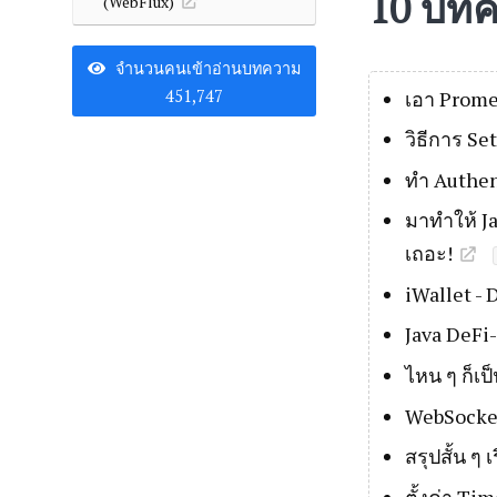
10 บทค
(WebFlux)
จำนวนคนเข้าอ่านบทความ
เอา Prome
451,747
วิธีการ Se
ทำ Authen
มาทำให้ J
เถอะ!
iWallet - 
Java DeFi
ไหน ๆ ก็เป
WebSocket
สรุปสั้น ๆ
ตั้งค่า Ti