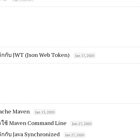
จักกับ JWT (Json Web Token)
Jan 17, 2020
Apache Maven
Jan 13, 2020
รใช้ Maven Command Line
Jun 27, 2020
ักกับ Java Synchronized
Jan 27, 2020