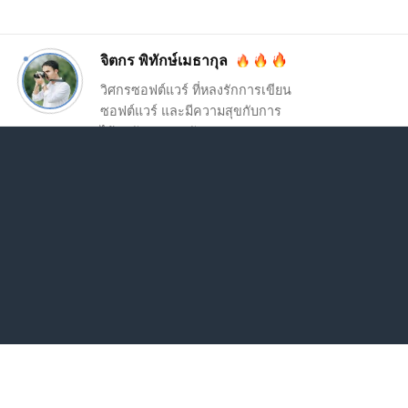
จิตกร พิทักษ์เมธากุล
วิศกรซอฟต์แวร์ ที่หลงรักการเขียน
ซอฟต์แวร์ และมีความสุขกับการ
ได้อยู่กับครอบครัว ♥️